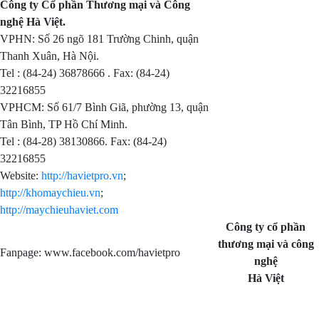
Công ty Cổ phần Thương mại và Công
nghệ Hà Việt.
VPHN: Số 26 ngõ 181 Trường Chinh, quận
Thanh Xuân, Hà Nội.
Tel : (84-24) 36878666 . Fax: (84-24)
32216855
VPHCM: Số 61/7 Bình Giã, phường 13, quận
Tân Bình, TP Hồ Chí Minh.
Tel : (84-28) 38130866. Fax: (84-24)
32216855
Website:
http://havietpro.vn
;
http://khomaychieu.vn
;
http://maychieuhaviet.com
Công ty cổ phần
thương mại và công
Fanpage: www.facebook.com/havietpro
nghệ
Hà Việt