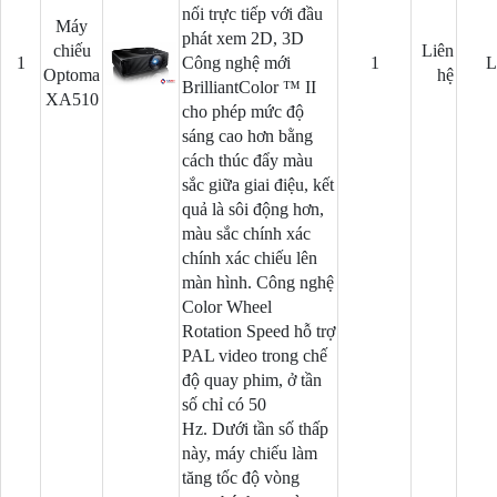
nối trực tiếp với đầu
Máy
phát xem 2D, 3D
chiếu
Liên
1
Công nghệ mới
1
L
Optoma
hệ
BrilliantColor ™ II
XA510
cho phép mức độ
sáng cao hơn bằng
cách thúc đẩy màu
sắc giữa giai điệu, kết
quả là sôi động hơn,
màu sắc chính xác
chính xác chiếu lên
màn hình. Công nghệ
Color Wheel
Rotation Speed hỗ trợ
PAL video trong chế
độ quay phim, ở tần
số chỉ có 50
Hz. Dưới tần số thấp
này, máy chiếu làm
tăng tốc độ vòng