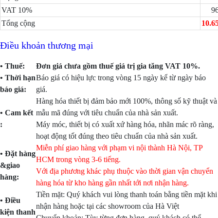
VAT 10%
9
Tổng cộng
10.6
Điều khoản thương mại
• Thuế:
Đơn giá chưa gồm thuế giá trị gia tăng VAT 10%.
• Thời hạn
Báo giá có hiệu lực trong vòng 15 ngày kể từ ngày báo
báo giá:
giá.
Hàng hóa thiết bị đảm bảo mới 100%, thông số kỹ thuật và
• Cam kết
mẫu mã đúng với tiêu chuẩn của nhà sản xuất.
:
Máy móc, thiết bị có xuất xứ hàng hóa, nhãn mác rõ ràng,
hoạt động tốt đúng theo tiêu chuẩn của nhà sản xuất.
Miễn phí giao hàng với phạm vi nội thành Hà Nội, TP
• Đặt hàng
HCM trong vòng 3-6 tiếng.
&giao
Với địa phương khác phụ thuộc vào thời gian vận chuyển
hàng:
hàng hóa từ kho hàng gần nhất tới nơi nhận hàng.
Tiền mặt: Quý khách vui lòng thanh toán bằng tiền mặt khi
• Điều
nhận hàng hoặc tại các showroom của Hà Việt
kiện thanh
Chuyển khoản: Tùy từng đơn hàng, quý khách có thể