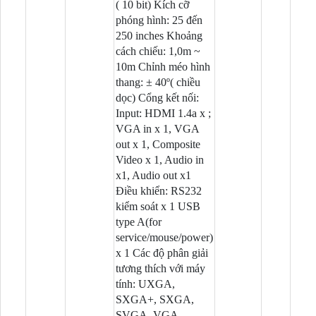
( 10 bit) Kích cỡ
phóng hình: 25 đến
250 inches Khoảng
cách chiếu: 1,0m ~
10m Chỉnh méo hình
thang: ± 40º( chiều
dọc) Cổng kết nối:
Input: HDMI 1.4a x ;
VGA in x 1, VGA
out x 1, Composite
Video x 1, Audio in
x1, Audio out x1
Điều khiển: RS232
kiểm soát x 1 USB
type A(for
service/mouse/power)
x 1 Các độ phân giải
tương thích với máy
tính: UXGA,
SXGA+, SXGA,
SVGA, VGA