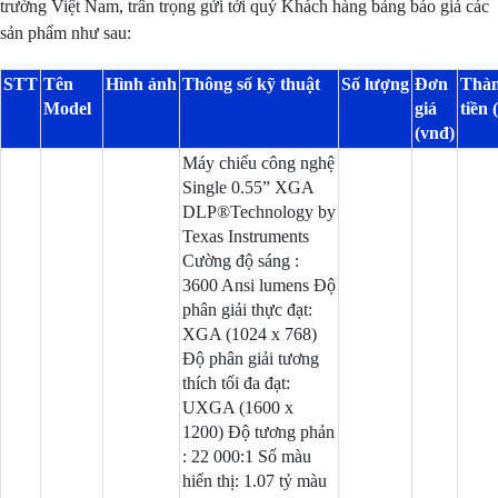
trường Việt Nam, trân trọng gửi tới quý Khách hàng bảng báo giá các
sản phẩm như sau:
STT
Tên
Hình ảnh
Thông số kỹ thuật
Số lượng
Đơn
Thà
Model
giá
tiền 
(vnđ)
Máy chiếu công nghệ
Single 0.55” XGA
DLP®Technology by
Texas Instruments
Cường độ sáng :
3600 Ansi lumens Độ
phân giải thực đạt:
XGA (1024 x 768)
Độ phân giải tương
thích tối đa đạt:
UXGA (1600 x
1200) Độ tương phản
: 22 000:1 Số màu
hiển thị: 1.07 tỷ màu