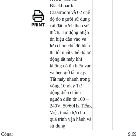
Blackboard/
Classroom và 02 chế
độ do người sử dụng
cài đặt trước theo sở
thích. Tự động nhận
tín hiệu đầu vào và
lựa chọn chế độ hiển
thị tốt nhất Chế độ tự
động tắt máy khi
không có tín hiệu vào
và hẹn giờ tắt máy.
Tắt máy nhanh trong
vòng 10 giây Tự
động điều chỉnh
nguồn điện từ 100 –
240V; 50/60Hz Tiếng
Việt, thuận lợi cho
quá trình vận hành và
sử dụng
Cộng:
9.6