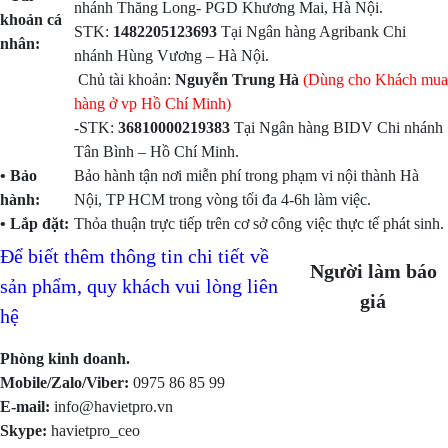
nhánh Thăng Long- PGD Khương Mai, Hà Nội.
khoản cá
STK:
1482205123693
Tại Ngân hàng Agribank Chi
nhân:
nhánh Hùng Vương – Hà Nội.
Chủ tài khoản:
Nguyễn Trung Hà
(Dùng cho Khách mua
hàng ở vp Hồ Chí Minh)
-STK:
36810000219383
Tại Ngân hàng BIDV Chi nhánh
Tân Bình – Hồ Chí Minh.
• Bảo
Bảo hành tận nơi miễn phí trong phạm vi nội thành Hà
hành:
Nội, TP HCM trong vòng tối đa 4-6h làm việc.
• Lắp đặt:
Thỏa thuận trực tiếp trên cơ sở công việc thực tế phát sinh.
Để biết thêm thông tin chi tiết về
Người làm báo
sản phẩm, quy khách vui lòng liên
giá
hệ
Phòng kinh doanh.
Mobile/Zalo/Viber:
0975 86 85 99
E-mail:
info@havietpro.vn
Skype:
havietpro_ceo