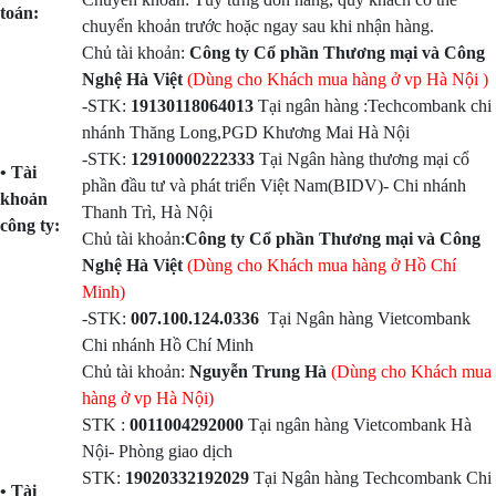
toán:
chuyển khoản trước hoặc ngay sau khi nhận hàng.
Chủ tài khoản:
Công ty Cổ phần Thương mại và Công
Nghệ Hà Việt
(Dùng cho Khách mua hàng ở vp Hà Nội )
-STK:
19130118064013
Tại ngân hàng :Techcombank chi
nhánh Thăng Long,PGD Khương Mai Hà Nội
-STK:
12910000222333
Tại Ngân hàng thương mại cổ
• Tài
phần đầu tư và phát triển Việt Nam(BIDV)- Chi nhánh
khoản
Thanh Trì, Hà Nội
công ty:
Chủ tài khoản:
Công ty Cổ phần Thương mại và Công
Nghệ Hà Việt
(Dùng cho Khách mua hàng ở Hồ Chí
Minh)
-STK:
007.100.124.0336
Tại Ngân hàng Vietcombank
Chi nhánh Hồ Chí Minh
Chủ tài khoản:
Nguyễn Trung Hà
(Dùng cho Khách mua
hàng ở vp Hà Nội)
STK :
0011004292000
Tại ngân hàng Vietcombank Hà
Nội- Phòng giao dịch
STK:
19020332192029
Tại Ngân hàng Techcombank Chi
• Tài