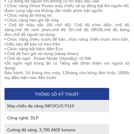
• Tự động tắt nguồn khi không có tín hiệu đầu vào
• Chức năng Direct Power máy chiếu sẽ tự động bật khi nguồn AC
được cung cấp mà không cần nhấn phím bật nguồn
• Chức năng ẩn thông tin.
• Chức năng hẹn giờ tắt máy
• Chế độ màu sắc (06 chế độ): Chế độ trình diễn, chế độ
sáng,chế độ xem phim,chế độ 3D,chế độ SRGB,chế độ bảng
đen,chế độ người sử dụng.
• Chức năng chiếu trước để bàn, chức năng chiếu trước treo trần,
chiếu sau để bàn và treo trần
• Chức năng tiết kiệm điện Eco
• Chế độ hẹn giờ sử dụng (sleep timer)
• Chế độ nghỉ Power Mode (Standby) <0.5W
•26 ngôn ngữ trong đó có Tiếng việt (thân thiện với người sử
dụng)
Bảo hành: 24 tháng cho máy, 12tháng cho bóng đèn hoặc 1000h
tùy điều kiện nào đến trước
THÔNG SỐ KỸ THUẬT
Máy chiếu đa năng INFOCUS P110
Công nghệ: DLP
Cường độ sáng: 3,700 ANSI lumens