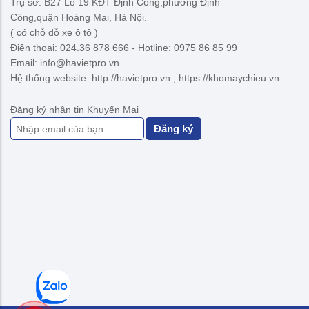
Trụ sở: B27 Lô 19 KĐT Định Công,phường Định
Công,quận Hoàng Mai, Hà Nội.
( có chỗ đỗ xe ô tô )
Điện thoại: 024.36 878 666 - Hotline: 0975 86 85 99
Email: info@havietpro.vn
Hệ thống website: http://havietpro.vn ; https://khomaychieu.vn
Đăng ký nhận tin Khuyến Mại
Đăng ký