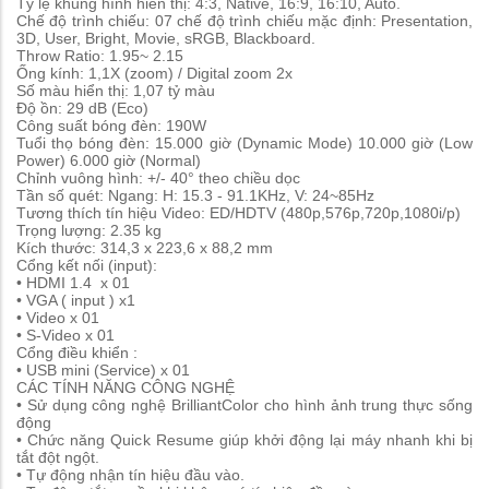
Tỷ lệ khung hình hiển thị: 4:3, Native, 16:9, 16:10, Auto.
Chế độ trình chiếu: 07 chế độ trình chiếu mặc định: Presentation,
3D, User, Bright, Movie, sRGB, Blackboard.
Throw Ratio: 1.95~ 2.15
Ống kính: 1,1X (zoom) / Digital zoom 2x
Số màu hiển thị: 1,07 tỷ màu
Độ ồn: 29 dB (Eco)
Công suất bóng đèn: 190W
Tuổi thọ bóng đèn: 15.000 giờ (Dynamic Mode) 10.000 giờ (Low
Power) 6.000 giờ (Normal)
Chỉnh vuông hình: +/- 40° theo chiều dọc
Tần số quét: Ngang: H: 15.3 - 91.1KHz, V: 24~85Hz
Tương thích tín hiệu Video: ED/HDTV (480p,576p,720p,1080i/p)
Trọng lượng: 2.35 kg
Kích thước: 314,3 x 223,6 x 88,2 mm
Cổng kết nối (input):
• HDMI 1.4 x 01
• VGA ( input ) x1
• Video x 01
• S-Video x 01
Cổng điều khiển :
• USB mini (Service) x 01
CÁC TÍNH NĂNG CÔNG NGHỆ
• Sử dụng công nghệ BrilliantColor cho hình ảnh trung thực sống
động
• Chức năng Quick Resume giúp khởi động lại máy nhanh khi bị
tắt đột ngột.
• Tự động nhận tín hiệu đầu vào.