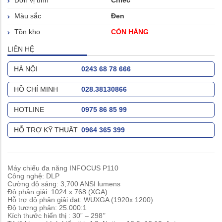
Đơn vị tính
Chiếc
Màu sắc
Đen
Tồn kho
CÒN HÀNG
LIÊN HỆ
HÀ NỘI
0243 68 78 666
HỒ CHÍ MINH
028.38130866
HOTLINE
0975 86 85 99
HỖ TRỢ KỸ THUẬT
0964 365 399
Máy chiếu đa năng INFOCUS P110
Công nghệ: DLP
Cường độ sáng: 3,700 ANSI lumens
Độ phân giải: 1024 x 768 (XGA)
Hỗ trợ độ phân giải đạt: WUXGA (1920x 1200)
Độ tương phản: 25.000:1
Kích thước hiển thị : 30” – 298’’