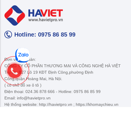
Hotline: 0975 86 85 99
Đơn vị chủ quản:
CÔNG TY CỔ PHẦN THƯƠNG MẠI VÀ CÔNG NGHỆ HÀ VIỆT
Trụ sở: B27 Lô 19 KĐT Định Công,phường Định
Công,quận Hoàng Mai, Hà Nội.
( có chỗ đỗ xe ô tô )
Điện thoại: 024.36 878 666 - Hotline: 0975 86 85 99
Email: info@havietpro.vn
Hệ thống website: http://havietpro.vn ; https://khomaychieu.vn
Đăng ký nhận tin Khuyến Mại
Đăng ký