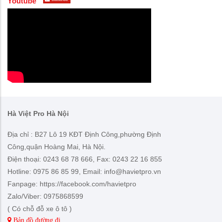
Youtube
Hà Việt Pro Hà Nội
Địa chỉ : B27 Lô 19 KĐT Định Công,phường Định
Công,quận Hoàng Mai, Hà Nội.
Điện thoại: 0243 68 78 666, Fax: 0243 22 16 855
Hotline: 0975 86 85 99, Email: info@havietpro.vn
Fanpage: https://facebook.com/havietpro
Zalo/Viber: 0975868599
( Có chỗ đỗ xe ô tô )
Bản đồ đường đi