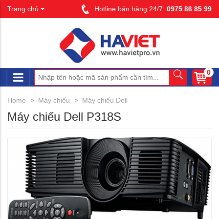
Trang chủ
Hotline bán hàng 24/7:
0975 86 85 99
0
Home
Máy chiếu
Máy chiếu Dell
Máy chiếu Dell P318S