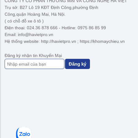
CÔNG TY CỔ PHẦN THƯƠNG MẠI VÀ CÔNG NGHỆ HÀ VIỆT
Trụ sở: B27 Lô 19 KĐT Định Công,phường Định
Công,quận Hoàng Mai, Hà Nội.
( có chỗ đỗ xe ô tô )
Điện thoại: 024.36 878 666 - Hotline: 0975 86 85 99
Email: info@havietpro.vn
Hệ thống website: http://havietpro.vn ; https://khomaychieu.vn
Đăng ký nhận tin Khuyến Mại
Đăng ký