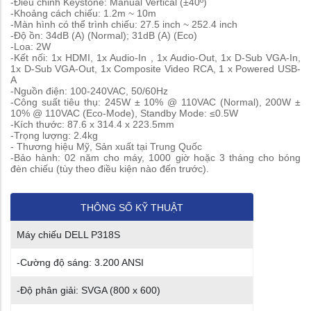
-Điều chỉnh Keystone: Manual Vertical (±40º)
-Khoảng cách chiếu: 1.2m ~ 10m
-Màn hình có thể trình chiếu: 27.5 inch ~ 252.4 inch
-Độ ồn: 34dB (A) (Normal); 31dB (A) (Eco)
-Loa: 2W
-Kết nối: 1x HDMI, 1x Audio-In , 1x Audio-Out, 1x D-Sub VGA-In,
1x D-Sub VGA-Out, 1x Composite Video RCA, 1 x Powered USB-
A
-Nguồn điện: 100-240VAC, 50/60Hz
-Công suất tiêu thụ: 245W ± 10% @ 110VAC (Normal), 200W ±
10% @ 110VAC (Eco-Mode), Standby Mode: ≤0.5W
-Kích thước: 87.6 x 314.4 x 223.5mm
-Trọng lượng: 2.4kg
- Thương hiệu Mỹ, Sản xuất tại Trung Quốc
-Bảo hành: 02 năm cho máy, 1000 giờ hoặc 3 tháng cho bóng
đèn chiếu (tùy theo điều kiện nào đến trước).
THÔNG SỐ KỸ THUẬT
Máy chiếu DELL P318S
-Cường độ sáng: 3.200 ANSI
-Độ phân giải: SVGA (800 x 600)