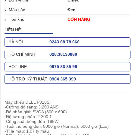
Đơn vị tính
Chiếc
Màu sắc
Đen
Tồn kho
CÒN HÀNG
LIÊN HỆ
HÀ NỘI
0243 68 78 666
HỒ CHÍ MINH
028.38130866
HOTLINE
0975 86 85 99
HỖ TRỢ KỸ THUẬT
0964 365 399
Máy chiếu DELL P318S
-Cường độ sáng: 3.200 ANSI
-Độ phân giải: SVGA (800 x 600)
-Độ tương phản: 2.200:1
-Công suất bóng đèn: 195W
-Tuổi thọ bóng đèn: 5000 giờ (Normal), 6000 giờ (Eco)
-Tỉ lệ màu: 1.07 tỷ màu