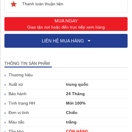
Thanh toán thuận tiện
MUA NGAY
Giao tận nơi hoặc đến trực tiếp xem hàng
LIÊN HỆ MUA HÀNG
THÔNG TIN SẢN PHẨM
Thương hiệu
Xuất xứ
trung quốc
Bảo hành
24 Tháng
Tình trạng HH
Mới 100%
Đơn vị tính
Chiếc
Màu sắc
trắng
Tồn kho
CÒN HÀNG