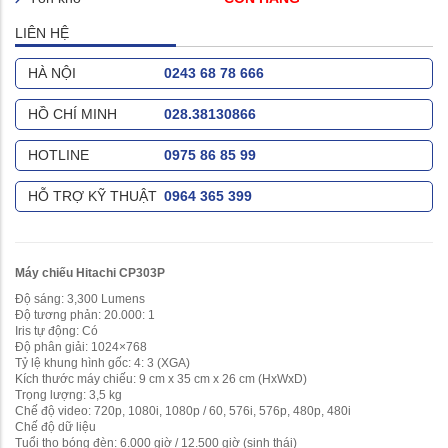
LIÊN HỆ
HÀ NỘI
0243 68 78 666
HỒ CHÍ MINH
028.38130866
HOTLINE
0975 86 85 99
HỖ TRỢ KỸ THUẬT
0964 365 399
Máy chiếu Hitachi CP303P
Độ sáng: 3,300 Lumens
Độ tương phản: 20.000: 1
Iris tự động: Có
Độ phân giải: 1024×768
Tỷ lệ khung hình gốc: 4: 3 (XGA)
Kích thước máy chiếu: 9 cm x 35 cm x 26 cm (HxWxD)
Trọng lượng: 3,5 kg
Chế độ video: 720p, 1080i, 1080p / 60, 576i, 576p, 480p, 480i
Chế độ dữ liệu
Tuổi thọ bóng đèn: 6.000 giờ / 12.500 giờ (sinh thái)