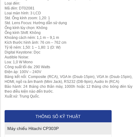
Loại đèn:
Mã đèn: DT02081
Loại màn hình: 3 LCD
Std. Ống kính zoom: 1,20: 1
Std. Lens Focus: Hướng dẫn sử dụng
Ống kính tùy chọn: Không
Ống kính Shift: Không
Khoảng cách ném: 1,1 m – 9,1 m
Kích thước hình ảnh: 76 cm – 762 cm
Tỷ lệ ném: 1,50: 1 – 1,80: 1 (D: W)
Digital Keystone: Dọc
Audible Noise:
Loa: 1,0 W Mono
Công suất tối đa: 290 Watts
Điện áp: 100V – 240V
Bảng kết nối: Composite (RCA), VGA In (Dsub-15pin), VGA In (Dsub-15pin),
HDMI, ngõ ra âm thanh (Mini Jack), RS232 (DB-9pin), Audio In (RCA)
Bảo hành: 24 tháng cho thân máy, 1000h hoặc 12 tháng cho bóng đèn tùy
theo điều kiện nào đến trước.
Xuất xứ: Trung Quốc.
THÔNG SỐ KỸ THUẬT
Máy chiếu Hitachi CP303P