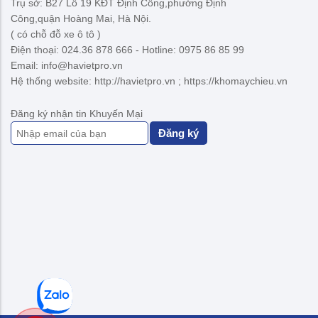
Trụ sở: B27 Lô 19 KĐT Định Công,phường Định
Công,quận Hoàng Mai, Hà Nội.
( có chỗ đỗ xe ô tô )
Điện thoại: 024.36 878 666 - Hotline: 0975 86 85 99
Email: info@havietpro.vn
Hệ thống website: http://havietpro.vn ; https://khomaychieu.vn
Đăng ký nhận tin Khuyến Mại
Đăng ký