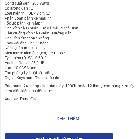
Công suất đèn : 280 Watts
Số lượng đèn : 1
Loại hiển thị : DLP 2 cm (1)
Phân đoạn bánh xe màu: **
Tốc độ bánh xe màu: **
Ống kính tiêu chuẩn : Độ dài tiêu cự cố định
Tiêu cự ống kính tiêu điểm : Hướng dẫn
Ống kính tùy chọn : Không
Thay đổi ống kính : Không
Ném Quận (m) : 0,7 - 1,7
Kích thước hình ảnh (cm): 151 - 387
Tỷ lệ ném (D: W) : 0,50: 1
Audible Noise : 35,0 dB
Loa : 10,0 W Mono
Thu phóng kỹ thuật số : Vâng
Digital Keystone : Theo chiều dọc
Bảo hành: 24 tháng cho thân máy, 1000h hoặc 12 tháng cho bóng đèn tùy
theo điều kiện nào đến trước.
Xuất xứ: Trung Quốc.
XEM THÊM