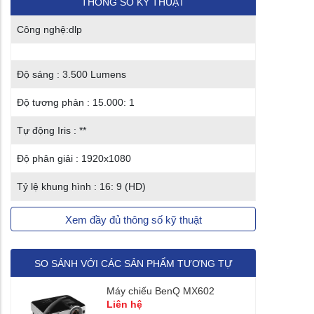
THÔNG SỐ KỸ THUẬT
Công nghệ:dlp
Độ sáng : 3.500 Lumens
Độ tương phản : 15.000: 1
Tự động Iris : **
Độ phân giải : 1920x1080
Tỷ lệ khung hình : 16: 9 (HD)
Xem đầy đủ thông số kỹ thuật
SO SÁNH VỚI CÁC SẢN PHẨM TƯƠNG TỰ
Máy chiếu BenQ MX602
Liên hệ