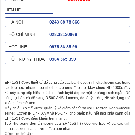
LIÊN HỆ
HÀ NỘI
0243 68 78 666
HỒ CHÍ MINH
028.38130866
HOTLINE
0975 86 85 99
HỖ TRỢ KỸ THUẬT
0964 365 399
EH415ST được thiết kế để cung cấp các bài thuyết trình chất lượng cao trong
các lớp học, phòng họp nhỏ hoặc phòng đào tạo. Máy chiếu HD 1080p đầy
đủ này cung cấp hiệu suất hình ảnh tuyệt đẹp từ một khoảng cách ngắn. Nó
cũng tự hào có độ sáng 3.500 ANSI lumens, đó là lý tưởng để sử dụng mà
không làm mờ đèn.
Máy chiếu có thể được quản lý và giám sát từ xa với Crestron RoomView®,
Telnet, Extron IP Link, AMX và PJ-Link, cho phép hầu hết mọi khía cạnh của
EH415ST được điều khiển trên mạng.
Tuổi thọ bóng đèn ấn tượng của EH415ST (7.000 giờ Eco +) và các tính
năng tiết kiệm năng lượng đều góp phần
Công nghệ:dlp