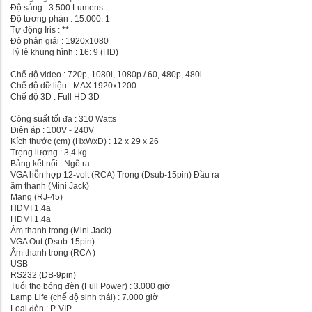
Độ sáng : 3.500 Lumens
Độ tương phản : 15.000: 1
Tự động Iris : **
Độ phân giải : 1920x1080
Tỷ lệ khung hình : 16: 9 (HD)
Chế độ video : 720p, 1080i, 1080p / 60, 480p, 480i
Chế độ dữ liệu : MAX 1920x1200
Chế độ 3D : Full HD 3D
Công suất tối đa : 310 Watts
Điện áp : 100V - 240V
Kích thước (cm) (HxWxD) : 12 x 29 x 26
Trọng lượng : 3,4 kg
Bảng kết nối : Ngõ ra
VGA hỗn hợp 12-volt (RCA) Trong (Dsub-15pin) Đầu ra
âm thanh (Mini Jack)
Mạng (RJ-45)
HDMI 1.4a
HDMI 1.4a
Âm thanh trong (Mini Jack)
VGA Out (Dsub-15pin)
Âm thanh trong (RCA )
USB
RS232 (DB-9pin)
Tuổi thọ bóng đèn (Full Power) : 3.000 giờ
Lamp Life (chế độ sinh thái) : 7.000 giờ
Loại đèn : P-VIP