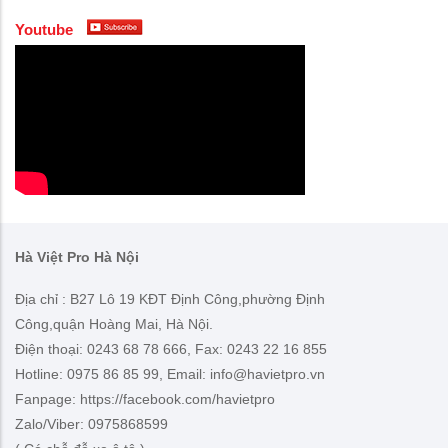
Youtube
Hà Việt Pro Hà Nội
Địa chỉ : B27 Lô 19 KĐT Định Công,phường Định
Công,quận Hoàng Mai, Hà Nội.
Điện thoại: 0243 68 78 666, Fax: 0243 22 16 855
Hotline: 0975 86 85 99, Email: info@havietpro.vn
Fanpage: https://facebook.com/havietpro
Zalo/Viber: 0975868599