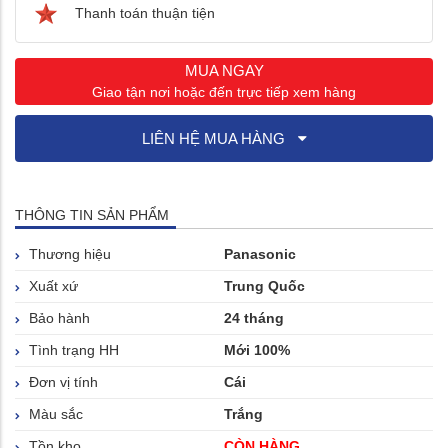
Thanh toán thuận tiện
MUA NGAY
Giao tận nơi hoặc đến trực tiếp xem hàng
LIÊN HỆ MUA HÀNG
THÔNG TIN SẢN PHẨM
Thương hiệu
Panasonic
Xuất xứ
Trung Quốc
Bảo hành
24 tháng
Tình trạng HH
Mới 100%
Đơn vị tính
Cái
Màu sắc
Trắng
Tồn kho
CÒN HÀNG