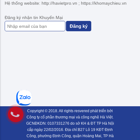
Hệ thống website: http://havietpro.vn ; https://khomaychieu.vn
Đăng ký nhận tin Khuyến Mại
Đăng ký
Copyright © 2018. All rights resvered phát triển bởi
Công ty cổ phần thương mại và công nghệ Hà Việt.
GCNĐKDN: 0107331276 do sở KH & ĐT TP Hà Nội
cấp ngày 22/02/2016. Địa chỉ:B27 Lô 19 KĐT Định
Công, phường Định Công, quận Hoàng Mai, TP Hà