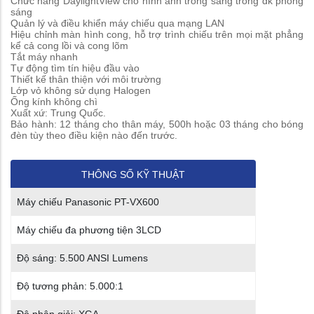
Chức năng DaylightView cho hình ảnh trong sáng trong đk phòng
sáng
Quản lý và điều khiển máy chiếu qua mạng LAN
Hiệu chỉnh màn hình cong, hỗ trợ trình chiếu trên mọi mặt phẳng
kể cả cong lồi và cong lõm
Tắt máy nhanh
Tự động tìm tín hiệu đầu vào
Thiết kế thân thiện với môi trường
Lớp vỏ không sử dụng Halogen
Ống kính không chì
Xuất xứ: Trung Quốc.
Bảo hành: 12 tháng cho thân máy, 500h hoặc 03 tháng cho bóng
đèn tùy theo điều kiện nào đến trước.
THÔNG SỐ KỸ THUẬT
Máy chiếu Panasonic PT-VX600
Máy chiếu đa phương tiện 3LCD
Độ sáng: 5.500 ANSI Lumens
Độ tương phản: 5.000:1