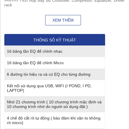
===>>> Tích hợp đầy đủ Cossover, Compresor, Equalizer, Driver
rack
XEM THÊM
THÔNG SỐ KỸ THUẬT
16 băng tần EQ để chỉnh nhạc
16 băng tần EQ để chỉnh Micro
6 đường tín hiệu ra và có EQ cho từng đường
Kết nối sử dụng qua USB, WIFI (I POND, I PD,
LAPTOP)
Nhớ 21 chương trình ( 10 chương trình mặc định và
10 chương trình nhớ do người sử dụng đặt )
4 chế độ cắt rít tự động ( bảo đảm khi vặn to không
rít micro)