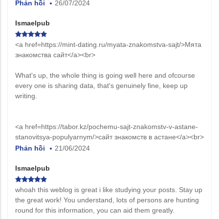
Phản hồi
26/07/2024
Ismaelpub
<a href=https://mint-dating.ru/myata-znakomstva-sajt/>Мята
знакомства сайт</a><br>
What's up, the whole thing is going well here and ofcourse
every one is sharing data, that's genuinely fine, keep up
writing.
<a href=https://tabor.kz/pochemu-sajt-znakomstv-v-astane-
stanovitsya-populyarnym/>сайт знакомств в астане</a><br>
Phản hồi
21/06/2024
Ismaelpub
whoah this weblog is great i like studying your posts. Stay up
the great work! You understand, lots of persons are hunting
round for this information, you can aid them greatly.