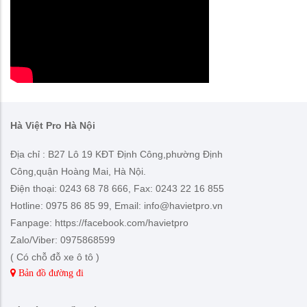
Hà Việt Pro Hà Nội
Địa chỉ : B27 Lô 19 KĐT Định Công,phường Định
Công,quận Hoàng Mai, Hà Nội.
Điện thoại: 0243 68 78 666, Fax: 0243 22 16 855
Hotline: 0975 86 85 99, Email: info@havietpro.vn
Fanpage: https://facebook.com/havietpro
Zalo/Viber: 0975868599
( Có chỗ đỗ xe ô tô )
Bản đồ đường đi