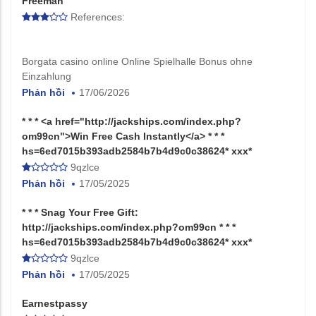
Freeman
References:
Borgata casino online Online Spielhalle Bonus ohne
Einzahlung
Phản hồi
17/06/2026
* * * <a href="http://jackships.com/index.php?
om99cn">Win Free Cash Instantly</a> * * *
hs=6ed7015b393adb2584b7b4d9c0c38624* ххх*
9qzlce
Phản hồi
17/05/2025
* * * Snag Your Free Gift:
http://jackships.com/index.php?om99cn * * *
hs=6ed7015b393adb2584b7b4d9c0c38624* ххх*
9qzlce
Phản hồi
17/05/2025
Earnestpassy