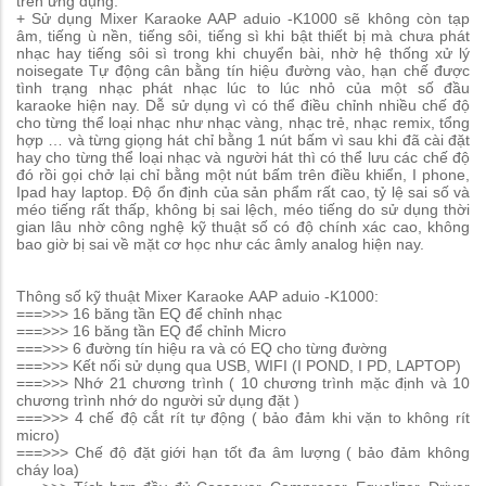
trên ứng dụng.
+ Sử dụng Mixer Karaoke AAP aduio -K1000 sẽ không còn tạp
âm, tiếng ù nền, tiếng sôi, tiếng sì khi bật thiết bị mà chưa phát
nhạc hay tiếng sôi sì trong khi chuyển bài, nhờ hệ thống xử lý
noisegate Tự động cân bằng tín hiệu đường vào, hạn chế được
tình trạng nhạc phát nhạc lúc to lúc nhỏ của một số đầu
karaoke hiện nay. Dễ sử dụng vì có thể điều chỉnh nhiều chế độ
cho từng thể loại nhạc như nhạc vàng, nhạc trẻ, nhạc remix, tổng
hợp … và từng giọng hát chỉ bằng 1 nút bấm vì sau khi đã cài đặt
hay cho từng thể loại nhạc và người hát thì có thể lưu các chế độ
đó rồi gọi chở lại chỉ bằng một nút bấm trên điều khiển, I phone,
Ipad hay laptop. Độ ổn định của sản phẩm rất cao, tỷ lệ sai số và
méo tiếng rất thấp, không bị sai lệch, méo tiếng do sử dụng thời
gian lâu nhờ công nghệ kỹ thuật số có độ chính xác cao, không
bao giờ bị sai về mặt cơ học như các âmly analog hiện nay.
Thông số kỹ thuật Mixer Karaoke AAP aduio -K1000:
===>>> 16 băng tần EQ để chỉnh nhạc
===>>> 16 băng tần EQ để chỉnh Micro
===>>> 6 đường tín hiệu ra và có EQ cho từng đường
===>>> Kết nối sử dụng qua USB, WIFI (I POND, I PD, LAPTOP)
===>>> Nhớ 21 chương trình ( 10 chương trình mặc định và 10
chương trình nhớ do người sử dụng đặt )
===>>> 4 chế độ cắt rít tự động ( bảo đảm khi vặn to không rít
micro)
===>>> Chế độ đặt giới hạn tốt đa âm lượng ( bảo đảm không
cháy loa)