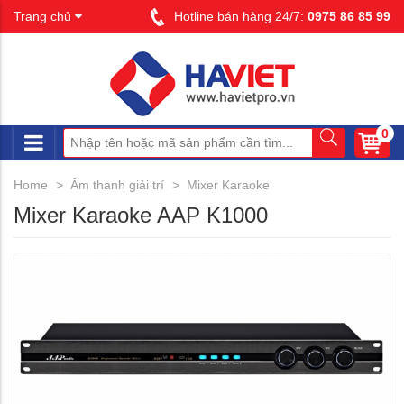
Trang chủ
Hotline bán hàng 24/7:
0975 86 85 99
0
Home
Âm thanh giải trí
Mixer Karaoke
Mixer Karaoke AAP K1000