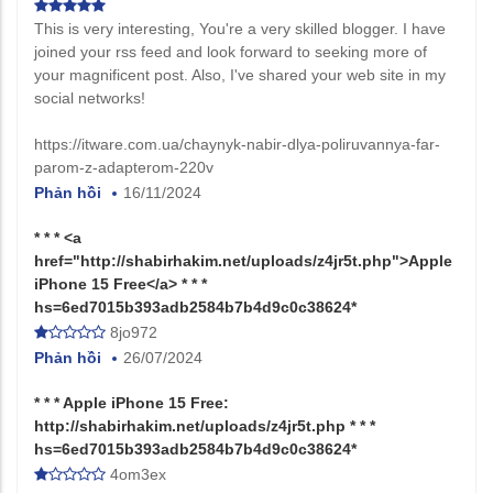
This is very interesting, You're a very skilled blogger. I have
joined your rss feed and look forward to seeking more of
your magnificent post. Also, I've shared your web site in my
social networks!
https://itware.com.ua/chaynyk-nabir-dlya-poliruvannya-far-
parom-z-adapterom-220v
Phản hồi
16/11/2024
* * * <a
href="http://shabirhakim.net/uploads/z4jr5t.php">Apple
iPhone 15 Free</a> * * *
hs=6ed7015b393adb2584b7b4d9c0c38624*
8jo972
Phản hồi
26/07/2024
* * * Apple iPhone 15 Free:
http://shabirhakim.net/uploads/z4jr5t.php * * *
hs=6ed7015b393adb2584b7b4d9c0c38624*
4om3ex