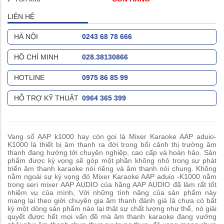
LIÊN HỆ
HÀ NỘI
0243 68 78 666
HỒ CHÍ MINH
028.38130866
HOTLINE
0975 86 85 99
HỖ TRỢ KỸ THUẬT
0964 365 399
Vang số AAP k1000 hay còn goi là Mixer Karaoke AAP aduio-
K1000 là thiết bị âm thanh ra đời trong bối cảnh thị trường âm
thanh đang hướng tới chuyên nghiệp, cao cấp và hoàn hảo. Sản
phẩm được kỳ vọng sẽ góp một phần không nhỏ trong sự phát
triển âm thanh karaoke nói riêng và âm thanh nói chung. Không
nằm ngoài sự kỳ vọng đó Mixer Karaoke AAP aduio -K1000 nằm
trong seri mixer AAP AUDIO của hãng AAP AUDIO đã làm rất tốt
nhiệm vụ của mình, Với những tính năng của sản phẩm này
mang lại theo giới chuyên gia âm thanh đánh giá là chưa có bất
kỳ một dòng sản phẩm nào lại thật sự chất lượng như thế, nó giải
quyết được hết mọi vấn đề mà âm thanh karaoke đang vướng