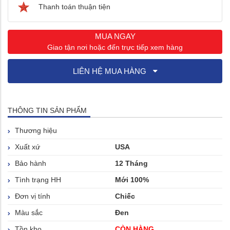
Thanh toán thuận tiện
MUA NGAY
Giao tận nơi hoặc đến trực tiếp xem hàng
LIÊN HỆ MUA HÀNG
THÔNG TIN SẢN PHẨM
Thương hiệu
Xuất xứ
USA
Bảo hành
12 Tháng
Tình trạng HH
Mới 100%
Đơn vị tính
Chiếc
Màu sắc
Đen
Tồn kho
CÒN HÀNG