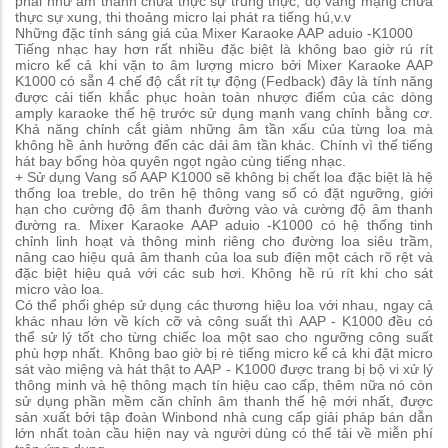
phải như âm thanh chưa thực sự trung thực, độ vang mạng chưa
thực sự xung, thi thoảng micro lại phát ra tiếng hú,v.v
Những đặc tính sáng giá của Mixer Karaoke AAP aduio -K1000
Tiếng nhạc hay hơn rất nhiều đặc biệt là không bao giờ rú rít
micro kể cả khi vặn to âm lượng micro bởi Mixer Karaoke AAP
K1000 có sẵn 4 chế độ cắt rít tự động (Fedback) đây là tính năng
được cải tiến khắc phục hoàn toàn nhược điểm của các dòng
amply karaoke thế hệ trước sử dụng mạnh vang chỉnh bằng cơ.
Khả năng chỉnh cắt giảm những âm tần xấu của từng loa mà
không hề ảnh hưởng đến các dải âm tần khác. Chính vì thế tiếng
hát bay bổng hòa quyên ngọt ngào cùng tiếng nhạc.
+ Sử dụng Vang số AAP K1000 sẽ không bị chết loa đặc biệt là hệ
thống loa treble, do trên hệ thông vang số có đặt ngưỡng, giới
hạn cho cường độ âm thanh đường vào và cường độ âm thanh
đường ra. Mixer Karaoke AAP aduio -K1000 có hệ thống tinh
chỉnh linh hoạt và thông minh riêng cho đường loa siêu trầm,
nâng cao hiệu quả âm thanh của loa sub điện một cách rõ rệt và
đặc biệt hiệu quả với các sub hơi. Không hề rú rít khi cho sát
micro vào loa.
Có thể phối ghép sử dụng các thương hiệu loa với nhau, ngay cả
khác nhau lớn về kích cỡ và công suất thì AAP - K1000 đều có
thể sử lý tốt cho từng chiếc loa một sao cho ngưỡng công suất
phù hợp nhất. Không bao giờ bị rè tiếng micro kể cả khi đặt micro
sát vào miệng và hát thật to AAP - K1000 được trang bị bộ vi xử lý
thông minh và hệ thông mạch tín hiệu cao cấp, thêm nữa nó còn
sử dụng phần mềm căn chỉnh âm thanh thế hệ mới nhất, được
sản xuất bởi tập đoàn Winbond nhà cung cấp giải pháp bán dẫn
lớn nhất toàn cầu hiện nay và người dùng có thể tải về miễn phí