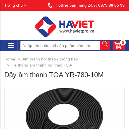
Trang chủ
Hotline bán hàng 24/7:
0975 86 85 99
0
Home
Âm thanh hội thảo - thông báo
Hệ thống âm thanh hôi thảo TOA
Dây âm thanh TOA YR-780-10M