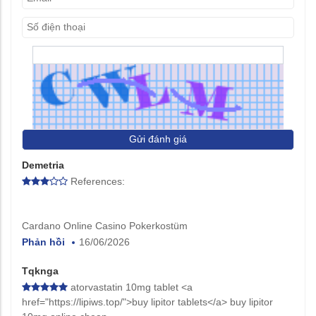
Gửi đánh giá
Demetria
References:
Cardano Online Casino Pokerkostüm
Phản hồi
16/06/2026
Tqknga
atorvastatin 10mg tablet <a
href="https://lipiws.top/">buy lipitor tablets</a> buy lipitor