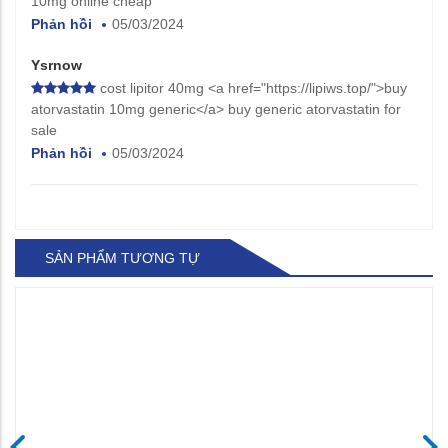
10mg online cheap
Phản hồi
05/03/2024
Ysrnow
cost lipitor 40mg <a href="https://lipiws.top/">buy
atorvastatin 10mg generic</a> buy generic atorvastatin for
sale
Phản hồi
05/03/2024
SẢN PHẨM TƯƠNG TỰ