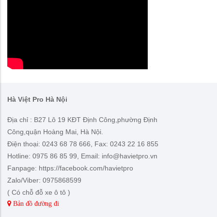
Hà Việt Pro Hà Nội
Địa chỉ : B27 Lô 19 KĐT Định Công,phường Định
Công,quận Hoàng Mai, Hà Nội.
Điện thoại: 0243 68 78 666, Fax: 0243 22 16 855
Hotline: 0975 86 85 99, Email: info@havietpro.vn
Fanpage: https://facebook.com/havietpro
Zalo/Viber: 0975868599
( Có chỗ đỗ xe ô tô )
Bản đồ đường đi