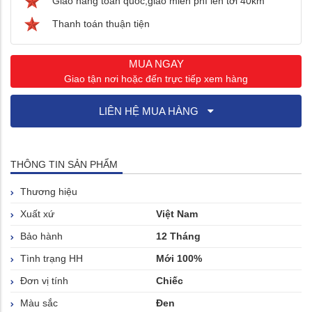
Giao hàng toàn quốc,giao miễn phí lên tới 40km
Thanh toán thuận tiện
MUA NGAY
Giao tận nơi hoặc đến trực tiếp xem hàng
LIÊN HỆ MUA HÀNG
THÔNG TIN SẢN PHẨM
Thương hiệu
Xuất xứ
Việt Nam
Bảo hành
12 Tháng
Tình trạng HH
Mới 100%
Đơn vị tính
Chiếc
Màu sắc
Đen