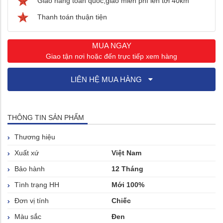
Giao hàng toàn quốc,giao miễn phí lên tới 40km
Thanh toán thuận tiện
MUA NGAY
Giao tận nơi hoặc đến trực tiếp xem hàng
LIÊN HỆ MUA HÀNG
THÔNG TIN SẢN PHẨM
Thương hiệu
Xuất xứ
Việt Nam
Bảo hành
12 Tháng
Tình trạng HH
Mới 100%
Đơn vị tính
Chiếc
Màu sắc
Đen