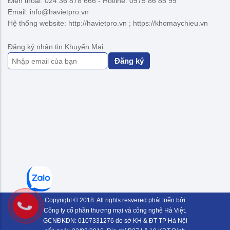
Điện thoại: 024.36 878 666 - Hotline: 0975 86 85 99
Email: info@havietpro.vn
Hệ thống website: http://havietpro.vn ; https://khomaychieu.vn
Đăng ký nhận tin Khuyến Mại
Đăng ký
Copyright © 2018. All rights resvered phát triển bởi
Công ty cổ phần thương mại và công nghệ Hà Việt.
GCNĐKDN: 0107331276 do sở KH & ĐT TP Hà Nội