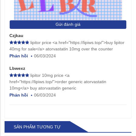
Gửi đánh giá
Czjkau
lipitor price <a href="https://lipiws.top/">buy lipitor
40mg for sale</a> atorvastatin 10mg over the counter
Phản hồi
06/03/2024
Lbwexz
lipitor 10mg price <a
href="https://lipiws.top/">order generic atorvastatin
10mg</a> buy atorvastatin generic
Phản hồi
06/03/2024
SẢN PHẨM TƯƠNG TỰ