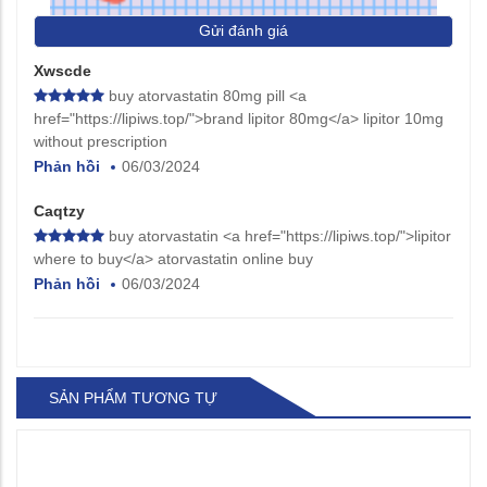
Gửi đánh giá
Xwscde
buy atorvastatin 80mg pill <a
href="https://lipiws.top/">brand lipitor 80mg</a> lipitor 10mg
without prescription
Phản hồi
06/03/2024
Caqtzy
buy atorvastatin <a href="https://lipiws.top/">lipitor
where to buy</a> atorvastatin online buy
Phản hồi
06/03/2024
SẢN PHẨM TƯƠNG TỰ