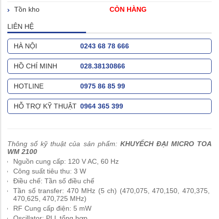
Tồn kho
CÒN HÀNG
LIÊN HỆ
HÀ NỘI
0243 68 78 666
HỒ CHÍ MINH
028.38130866
HOTLINE
0975 86 85 99
HỖ TRỢ KỸ THUẬT
0964 365 399
Thông số kỹ thuật của sản phẩm:
KHUYẾCH ĐẠI MICRO TOA
WM 2100
Nguồn cung cấp: 120 V AC, 60 Hz
Công suất tiêu thu: 3 W
Điều chế: Tần số điều chế
Tần số transfer: 470 MHz (5 ch) (470,075, 470,150, 470,375,
470,625, 470,725 MHz)
RF Cung cấp điện: 5 mW
Oscillator: PLL tổng hợp