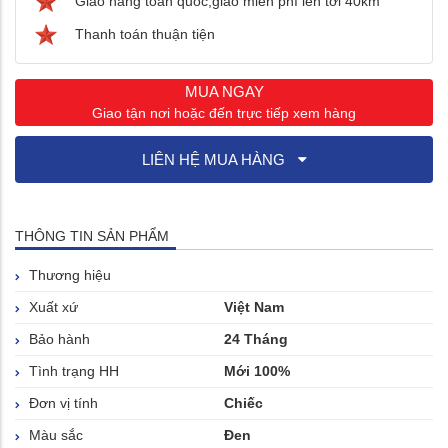
Giao hàng toàn quốc,giao miễn phí lên tới 40km
Thanh toán thuận tiện
MUA NGAY
Giao tận nơi hoặc đến trực tiếp xem hàng
LIÊN HỆ MUA HÀNG
THÔNG TIN SẢN PHẨM
Thương hiệu
Xuất xứ
Việt Nam
Bảo hành
24 Tháng
Tình trạng HH
Mới 100%
Đơn vị tính
Chiếc
Màu sắc
Đen