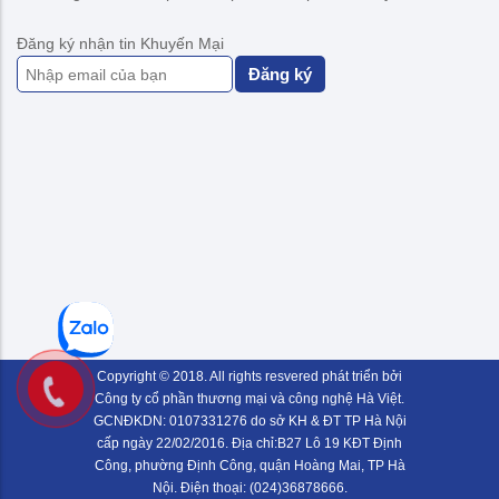
Đăng ký nhận tin Khuyến Mại
Đăng ký
Copyright © 2018. All rights resvered phát triển bởi
Công ty cổ phần thương mại và công nghệ Hà Việt.
GCNĐKDN: 0107331276 do sở KH & ĐT TP Hà Nội
cấp ngày 22/02/2016. Địa chỉ:B27 Lô 19 KĐT Định
Công, phường Định Công, quận Hoàng Mai, TP Hà
Nội. Điện thoại: (024)36878666.