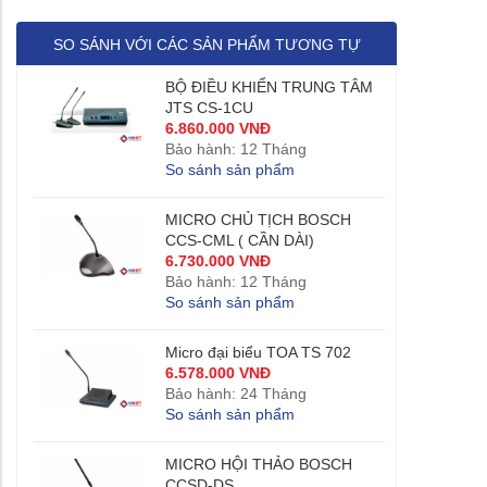
SO SÁNH VỚI CÁC SẢN PHẨM TƯƠNG TỰ
BỘ ĐIỀU KHIỂN TRUNG TÂM
JTS CS-1CU
6.860.000 VNĐ
Bảo hành: 12 Tháng
So sánh sản phẩm
MICRO CHỦ TỊCH BOSCH
CCS-CML ( CẦN DÀI)
6.730.000 VNĐ
Bảo hành: 12 Tháng
So sánh sản phẩm
Micro đại biểu TOA TS 702
6.578.000 VNĐ
Bảo hành: 24 Tháng
So sánh sản phẩm
MICRO HỘI THẢO BOSCH
CCSD-DS