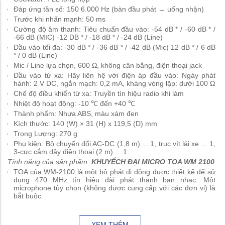
Đáp ứng tần số: 150 6.000 Hz (bàn đầu phát → uống nhận)
Trước khi nhấn mạnh: 50 ms
Cường độ âm thanh: Tiêu chuẩn đầu vào: -54 dB * / -60 dB * /
-66 dB (MIC) -12 DB * / -18 dB * / -24 dB (Line)
Đầu vào tối đa: -30 dB * / -36 dB * / -42 dB (Mic) 12 dB * / 6 dB
* / 0 dB (Line)
Mic / Line lựa chọn, 600 Ω, không cân bằng, điện thoại jack
Đầu vào từ xa: Hãy liên hệ với điện áp đầu vào: Ngày phát
hành: 2 V DC, ngắn mạch: 0,2 mA, kháng vòng lặp: dưới 100 Ω
Chế độ điều khiển từ xa: Truyền tín hiệu radio khi làm
Nhiệt độ hoạt động: -10 ℃ đến +40 ℃
Thành phẩm: Nhựa ABS, màu xám đen
Kích thước: 140 (W) × 31 (H) x 119,5 (D) mm
Trọng Lượng: 270 g
Phụ kiện: Bộ chuyển đổi AC-DC (1,8 m) ... 1, trục vít lái xe ... 1,
3-cực cắm dây điện thoại (2 m) ... 1
Tính năng của sản phẩm:
KHUYẾCH ĐẠI MICRO TOA WM 2100
TOA của WM-2100 là một bộ phát di động được thiết kế để sử
dụng 470 MHz tín hiệu đài phát thanh ban nhạc. Một
microphone tùy chọn (không được cung cấp với các đơn vị) là
bắt buộc.
XEM THÊM