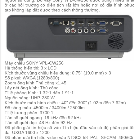
người sử dụng. Do vậy Sony VPL-CW256 được dùng nhiều nhất
ở các hội trường có diện tích rất lớn hoặc nơi có địa hình phức
tạp không lắp đặt được theo cách thông thường.
Máy chiếu SONY VPL-CW256
Hệ thống hiển thị: 3 x LCD
Kích thước vùng chiếu hiệu dụng: 0.75” (19.0 mm) x 3
Số pixel: WXGA (1280x800)
Zoom ống kính
Thủ công x1.45
Lấy nét ống kính: Thủ công
Tỉ lệ phóng hình: 1.32:1 đến 1.91:1
Nguồn sáng: UHP, 280 W
Kích thước màn hình chiếu : 40" đến 300" (1.02m đến 7.62m)
Độ sáng màu: 4500lm / 3400lm / 2500lm
Tỉ lệ tương phản: 3700:1
Tần số quét ngang: 19 kHz đến 92 kHz
Tần số quét dọc: 48 Hz đến 92 Hz
Độ phân giải tín hiệu số vào
Tín hiệu đầu vào có độ phân giải tối
đa: UXGA 1600 x 1200
Độ phân giải tín hiệu video vào
NTSC3.58, PAL, SECAM, 480/60i,