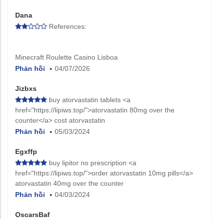
Dana
References:
Minecraft Roulette Casino Lisboa
Phản hồi
04/07/2026
Jizbxs
buy atorvastatin tablets <a
href="https://lipiws.top/">atorvastatin 80mg over the
counter</a> cost atorvastatin
Phản hồi
05/03/2024
Egxffp
buy lipitor no prescription <a
href="https://lipiws.top/">order atorvastatin 10mg pills</a>
atorvastatin 40mg over the counter
Phản hồi
04/03/2024
OscarsBaf