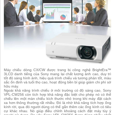
Máy chiếu dòng CX/CW được trang bị công nghệ BrightEra™
3LCD danh tiếng của Sony mang lại chất lượng ảnh cao, duy trì
tốt độ sáng hình ảnh, hiệu quả trình chiếu và tương phản tốt, màu
sắc ổn định và tuổi thọ cao, hoạt động bền bỉ giúp giảm chi phí sở
hữu máy.
Ngoài khả năng trình chiếu ở môi trường có độ sáng cao, Sony
VPL-CW256 còn tích hợp khả năng đặc biệt cho phép nó có thể
chiếu lên một màn chiếu kích thước nhỏ trong khi máy đặt cách
xa hơn thông thường rất nhiều. Đó là nhờ khả năng tích hợp ống
kính rời, qua đó người dùng có thể gắn thêm các ống kính có tiêu
cự khác nhau. Nó giúp điều chỉnh khoảng cách đặt máy tùy ý