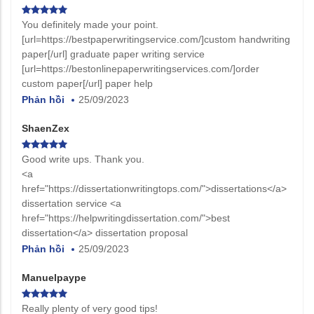
You definitely made your point.
[url=https://bestpaperwritingservice.com/]custom handwriting
paper[/url] graduate paper writing service
[url=https://bestonlinepaperwritingservices.com/]order
custom paper[/url] paper help
Phản hồi
25/09/2023
ShaenZex
Good write ups. Thank you.
<a
href="https://dissertationwritingtops.com/">dissertations</a>
dissertation service <a
href="https://helpwritingdissertation.com/">best
dissertation</a> dissertation proposal
Phản hồi
25/09/2023
Manuelpaype
Really plenty of very good tips!