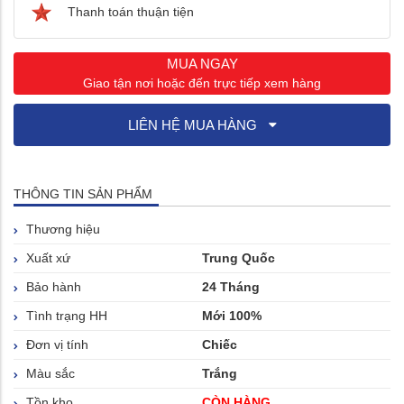
Thanh toán thuận tiện
MUA NGAY
Giao tận nơi hoặc đến trực tiếp xem hàng
LIÊN HỆ MUA HÀNG
THÔNG TIN SẢN PHẨM
Thương hiệu
Xuất xứ
Trung Quốc
Bảo hành
24 Tháng
Tình trạng HH
Mới 100%
Đơn vị tính
Chiếc
Màu sắc
Trắng
Tồn kho
CÒN HÀNG