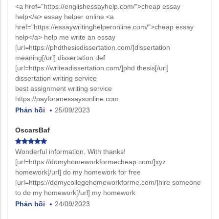
<a href="https://englishessayhelp.com/">cheap essay
help</a> essay helper online <a
href="https://essaywritinghelperonline.com/">cheap essay
help</a> help me write an essay
[url=https://phdthesisdissertation.com/]dissertation
meaning[/url] dissertation def
[url=https://writeadissertation.com/]phd thesis[/url]
dissertation writing service
best assignment writing service
https://payforanessaysonline.com
Phản hồi
25/09/2023
OscarsBaf
Wonderful information. With thanks!
[url=https://domyhomeworkformecheap.com/]xyz
homework[/url] do my homework for free
[url=https://domycollegehomeworkforme.com/]hire someone
to do my homework[/url] my homework
Phản hồi
24/09/2023