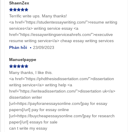
ShaenZex
Terrific write ups. Many thanks!
<a href="https://studentessaywriting.com/">resume writing
services</a> writing service essay <a
href="https://essaywritingserviceahrefs.com/">executive
resume writing service</a> cheap essay writing services
Phản hồi
23/09/2023
Manuelpaype
Many thanks, I like this.
<a href="https://phdthesisdissertation.com/">dissertation
writing service</a> writing help <a
href="https://writeadissertation.com/">dissertation uk</a>
dissertation writer
[url=https://payforanessaysonline.com/]pay for essay
papers[/url] pay for essay online
[url=https://buycheapessaysonline.com/]pay for research
paper[/url] essays for sale
can t write my essay