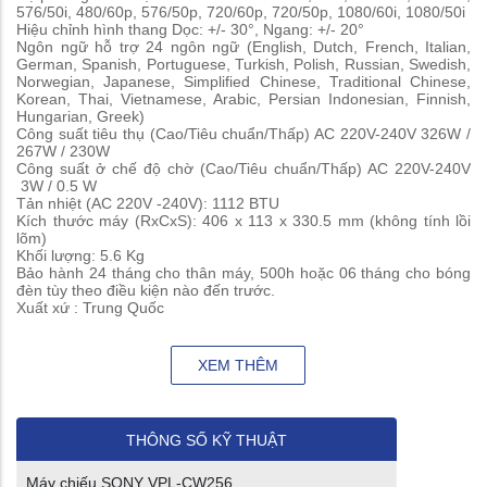
576/50i, 480/60p, 576/50p, 720/60p, 720/50p, 1080/60i, 1080/50i
Hiệu chỉnh hình thang
Dọc: +/- 30°, Ngang: +/- 20°
Ngôn ngữ hỗ trợ
24 ngôn ngữ (English, Dutch, French, Italian,
German, Spanish, Portuguese, Turkish, Polish, Russian, Swedish,
Norwegian, Japanese, Simplified Chinese, Traditional Chinese,
Korean, Thai, Vietnamese, Arabic, Persian Indonesian, Finnish,
Hungarian, Greek)
Công suất tiêu thụ (Cao/Tiêu chuẩn/Thấp) AC 220V-240V 326W /
267W / 230W
Công suất ở chế độ chờ (Cao/Tiêu chuẩn/Thấp) AC 220V-240V
3W / 0.5 W
Tản nhiệt (AC 220V -240V): 1112 BTU
Kích thước máy (RxCxS): 406 x 113 x 330.5 mm (không tính lồi
lõm)
Khối lượng: 5.6 Kg
Bảo hành 24 tháng cho thân máy, 500h hoặc 06 tháng cho bóng
đèn tùy theo điều kiện nào đến trước.
Xuất xứ : Trung Quốc
XEM THÊM
THÔNG SỐ KỸ THUẬT
Máy chiếu SONY VPL-CW256