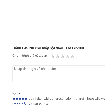
Đánh Giá Pin cho máy hội thảo TOA BP-900
1 star
2 stars
3 stars
4 stars
5 stars
Chọn đánh giá của bạn
Igcfal
buy lipitor without prescription <a href="https://lipi
Phản hồi
06/03/2024