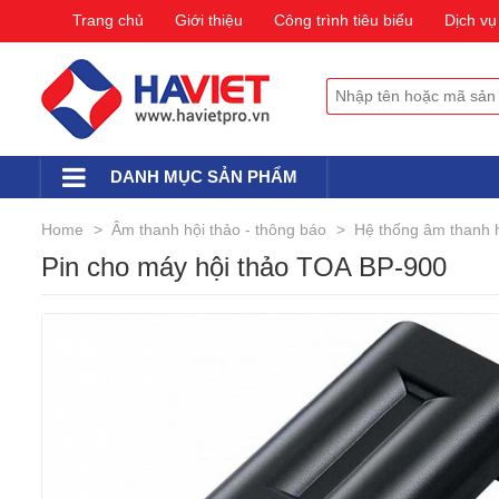
Trang chủ
Giới thiệu
Công trình tiêu biểu
Dịch vụ
DANH MỤC SẢN PHẨM
Home
Âm thanh hội thảo - thông báo
Hệ thống âm thanh 
Pin cho máy hội thảo TOA BP-900