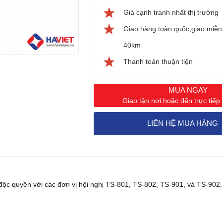
Giá cạnh tranh nhất thị trường
Giao hàng toàn quốc,giao miễn 
40km
Thanh toán thuận tiện
MUA NGAY
Giao tận nơi hoặc đến trực tiế
LIÊN HỆ MUA HÀNG
g độc quyền với các đơn vị hội nghị TS-801, TS-802, TS-901, và TS-902.